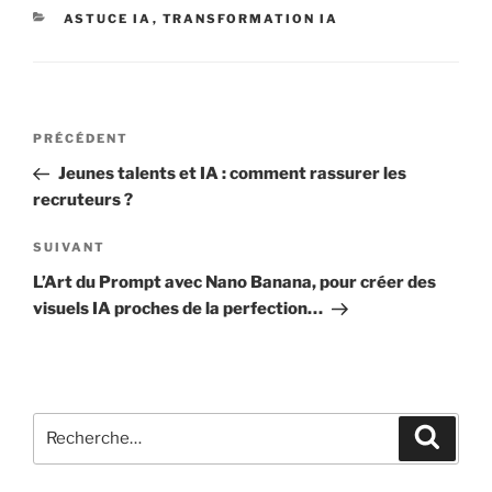
CATÉGORIES
ASTUCE IA
,
TRANSFORMATION IA
Navigation
Article
PRÉCÉDENT
de
précédent
Jeunes talents et IA : comment rassurer les
l’article
recruteurs ?
Article
SUIVANT
suivant
L’Art du Prompt avec Nano Banana, pour créer des
visuels IA proches de la perfection…
Recherche
Recher
pour
: