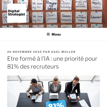
Aller
au
contenu
principal
FORMATION IA BORDEAUX |
Empower your business
INTELLIGENCE ARTIFICIELLE
Menu
ENTREPRISE – DIGITAL
STRATEGIST
PUBLIÉ
26 NOVEMBRE 2025
PAR
GAEL MULLER
LE
Etre formé à l’IA : une priorité pour
81% des recruteurs